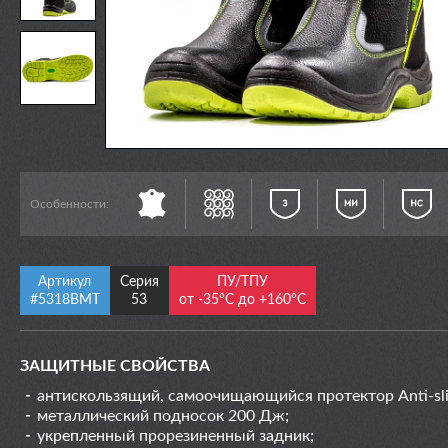
Особенности:
Артикул
Серия
ПУ/ТПУ
#5318ВМT
53
от -35°С до +160°С
ЗАЩИТНЫЕ СВОЙСТВА
антискользящий, самоочищающийся протектор Anti-sl
металлический подносок 200 Дж;
укрепленный прорезиненный задник;