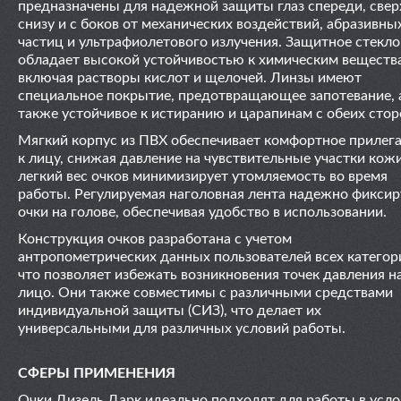
предназначены для надежной защиты глаз спереди, свер
снизу и с боков от механических воздействий, абразивны
частиц и ультрафиолетового излучения. Защитное стекло
обладает высокой устойчивостью к химическим веществ
включая растворы кислот и щелочей. Линзы имеют
специальное покрытие, предотвращающее запотевание, 
также устойчивое к истиранию и царапинам с обеих стор
Мягкий корпус из ПВХ обеспечивает комфортное прилег
к лицу, снижая давление на чувствительные участки кожи
легкий вес очков минимизирует утомляемость во время
работы. Регулируемая наголовная лента надежно фиксир
очки на голове, обеспечивая удобство в использовании.
Конструкция очков разработана с учетом
антропометрических данных пользователей всех категор
что позволяет избежать возникновения точек давления н
лицо. Они также совместимы с различными средствами
индивидуальной защиты (СИЗ), что делает их
универсальными для различных условий работы.
СФЕРЫ ПРИМЕНЕНИЯ
Очки Дизель Дарк идеально подходят для работы в усло