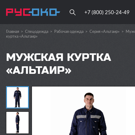
+7 (800) 250-24-49
Главная
>
Спецодежда
>
Рабочая одежда
>
Серия «Альтаир»
>
Мужс
куртка «Альтаир»
МУЖСКАЯ КУРТКА
«АЛЬТАИР»