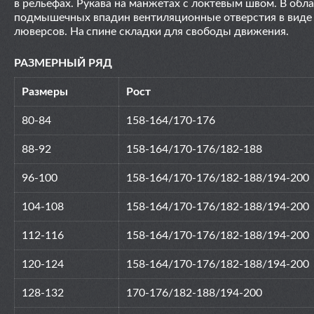
в
рельефах. Рукава на манжетах с
локтевым швом. В
обла
подмышечных впадин вентиляционные отверстия в виде
люверсов. На спине складки для свободы движения.
РАЗМЕРНЫЙ РЯД
Размеры
Рост
80-84
158-164/170-176
88-92
158-164/170-176/182-188
96-100
158-164/170-176/182-188/194-200
104-108
158-164/170-176/182-188/194-200
112-116
158-164/170-176/182-188/194-200
120-124
158-164/170-176/182-188/194-200
128-132
170-176/182-188/194-200