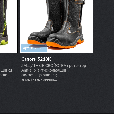
Арт. #5218К
Арт. #42
Сапоги 5218К
Ботинк
ЗАЩИТНЫЕ СВОЙСТВА протектор
ЗАЩИТНЫ
ющийся
Anti-slip (антискользящий),
к воздей
еский...
самоочищающийся;
нефтепрод
амортизационный...