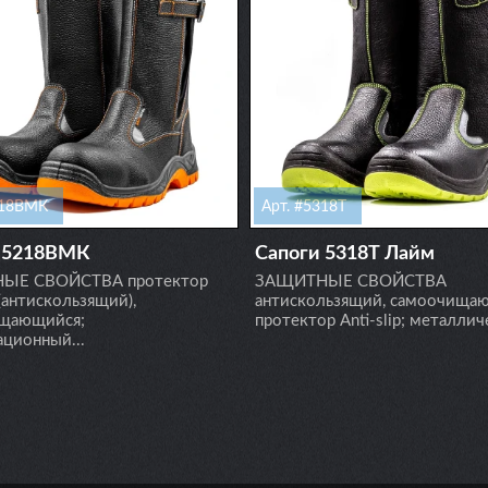
218ВМК
Арт. #5318Т
 5218ВМК
Сапоги 5318Т Лайм
ЫЕ СВОЙСТВА протектор
ЗАЩИТНЫЕ СВОЙСТВА
 (антискользящий),
антискользящий, самоочища
щающийся;
протектор Anti-slip; металлич
ционный...