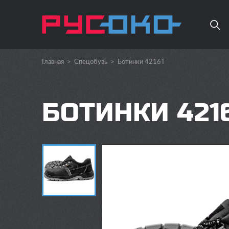
Главная
>
Спецобувь
>
Ботинки 4216Т
БОТИНКИ 421