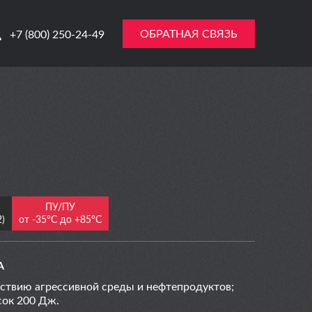
ОБРАТНАЯ СВЯЗЬ
+7 (800) 250-24-49
ПУ/ПУ
)
от -35°С до +85°С
А
йствию агрессивной среды и нефтепродуктов;
сок 200 Дж.