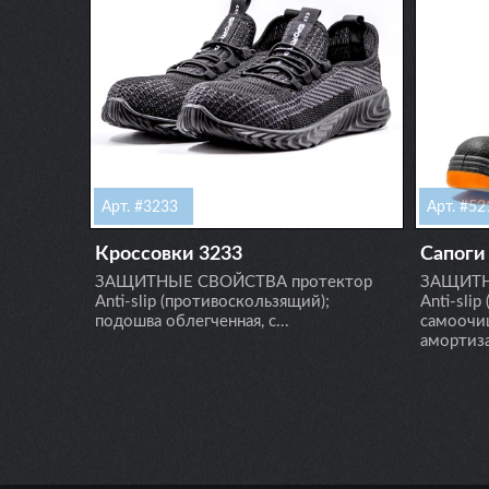
Арт. #3233
Арт. #5
Кроссовки 3233
Сапоги
ЗАЩИТНЫЕ СВОЙСТВА протектор
ЗАЩИТН
Anti-slip (противоскользящий);
Anti-slip
подошва облегченная, с...
самоочи
амортиза