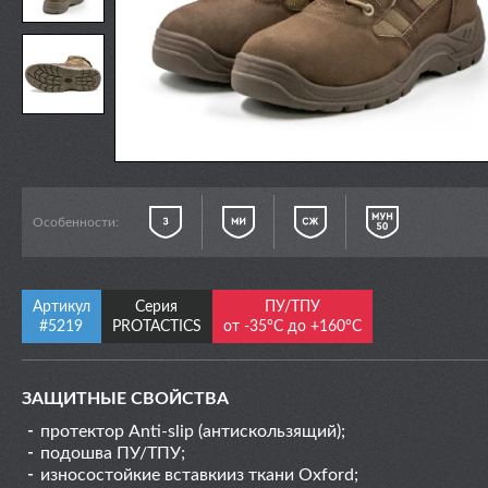
Особенности:
Артикул
Серия
ПУ/ТПУ
#5219
PROTACTICS
от -35°С до +160°С
ЗАЩИТНЫЕ СВОЙСТВА
протектор Anti-slip (антискользящий);
подошва ПУ/ТПУ;
износостойкие вставкииз ткани Oxford;