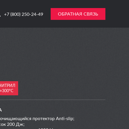
ОБРАТНАЯ СВЯЗЬ
+7 (800) 250-24-49
НИТРИЛ
 +300°С
А
очищающийся протектор Anti-slip;
сок 200 Дж;