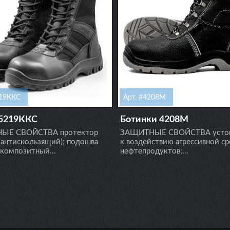
219ККС
Арт. #4208М
5219ККС
Ботинки 4208М
ЫЕ СВОЙСТВА протектор
ЗАЩИТНЫЕ СВОЙСТВА устой
p (антискользящий); подошва
к воздействию агрессивной с
композитный...
нефтепродуктов;...