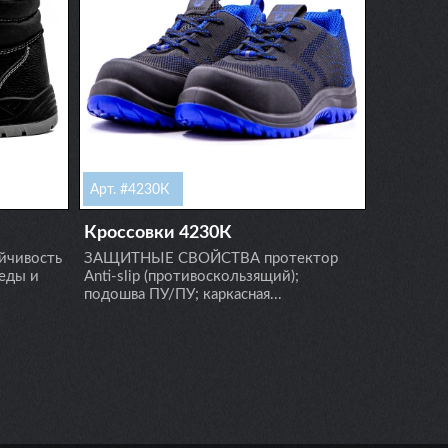
Арт. #4230К
Арт. #9
Кроссовки 4230К
Сапоги
чивость
ЗАЩИТНЫЕ СВОЙСТВА протектор
ЗАЩИТН
реды и
Anti-slip (противоскользящий);
антиско
подошва ПУ/ПУ; каркасная...
протектор