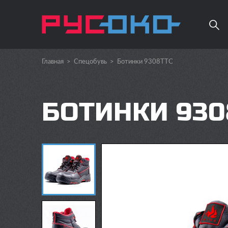
Главная
>
Спецобувь
>
Ботинки 9308ТТС
БОТИНКИ 930