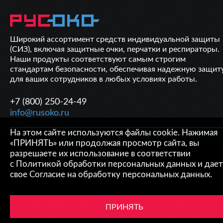
Широкий ассортимент средств индивидуальной защиты
(СИЗ), включая защитные очки, перчатки и респираторы.
Наши продукты соответствуют самым строгим
стандартам безопасности, обеспечивая надежную защит
для ваших сотрудников в любых условиях работы.
+7 (800) 250-24-49
info@rusoko.ru
На этом сайте используются файлы cookie. Нажимая
ОБРАТНАЯ СВЯЗЬ
«ПРИНЯТЬ» или продолжая просмотр сайта, вы
разрешаете их использование в соответствии
с
Политикой обработки персональных данных
и дает
свое
Согласие на обработку персональных данных
.
© ООО «ТД «Русоко», 2024
Политика обработки персональных данных
Согласие
ПРИНЯТЬ
Создание сайта "
IVEX
". Сайт работает на
CMS Smart Engine v.4