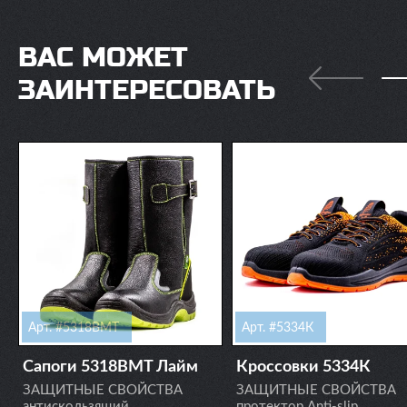
ВАС МОЖЕТ
ЗАИНТЕРЕСОВАТЬ
Арт. #5318ВМT
Арт. #5334К
Сапоги 5318ВМT Лайм
Кроссовки 5334К
ЗАЩИТНЫЕ СВОЙСТВА
ЗАЩИТНЫЕ СВОЙСТВА
антискользящий,
протектор Anti-slip