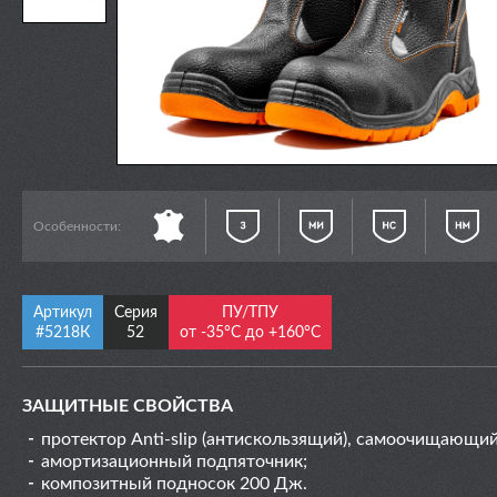
Особенности:
Артикул
Серия
ПУ/ТПУ
#5218К
52
от -35°С до +160°С
ЗАЩИТНЫЕ СВОЙСТВА
протектор Anti-slip (антискользящий), самоочищающи
амортизационный подпяточник;
композитный подносок 200 Дж.